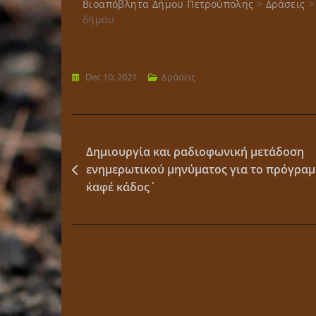
Βιοαπόβλητα Δήμου Πετρούπολης
>
Δράσεις
δήμου
Dec 10, 2021
Δράσεις
Post
Δημιουργία και ραδιοφωνική μετάδοση
ενημερωτικού μηνύματος για το πρόγρα
navigation
΄καφέ κάδος΄