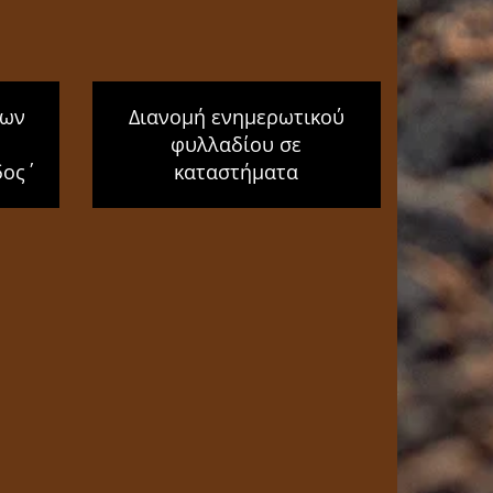
των
Διανομή ενημερωτικού
φυλλαδίου σε
ος΄
καταστήματα