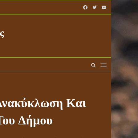
ς
 Ανακύκλωση Και
Του Δήμου