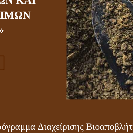
ΙΜΩΝ
βλήτων
»
όγραμμα Διαχείρισης Βιοαποβλή