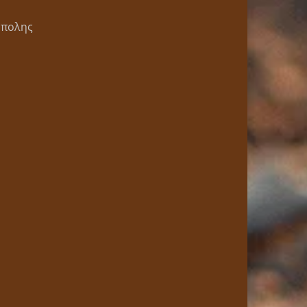
ύπολης