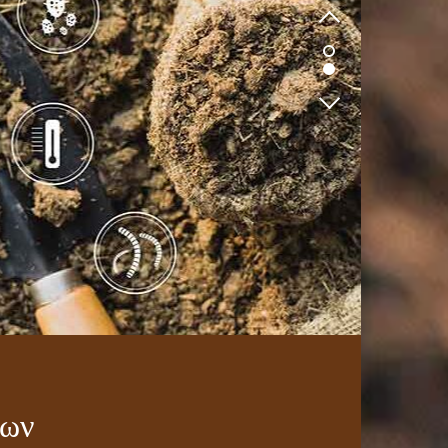
1
2
των